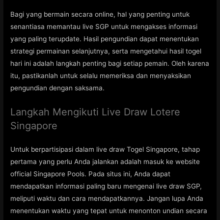
Bagi yang bermain secara online, hal yang penting untuk
senantiasa memantau live SGP untuk mengakses informasi
yang paling terupdate. Hasil pengundian dapat menentukan
strategi permainan selanjutnya, serta mengetahui hasil togel
hari ini adalah langkah penting bagi setiap pemain. Oleh karena
itu, pastikanlah untuk selalu memeriksa dan menyaksikan
pengundian dengan saksama.
Langkah Mengikuti Live Draw Lotere
Singapore
Untuk berpartisipasi dalam live draw Togel Singapore, tahap
pertama yang perlu Anda jalankan adalah masuk ke website
official Singapore Pools. Pada situs ini, Anda dapat
mendapatkan informasi paling baru mengenai live draw SGP,
meliputi waktu dan cara mendapatkannya. Jangan lupa Anda
menentukan waktu yang tepat untuk menonton undian secara