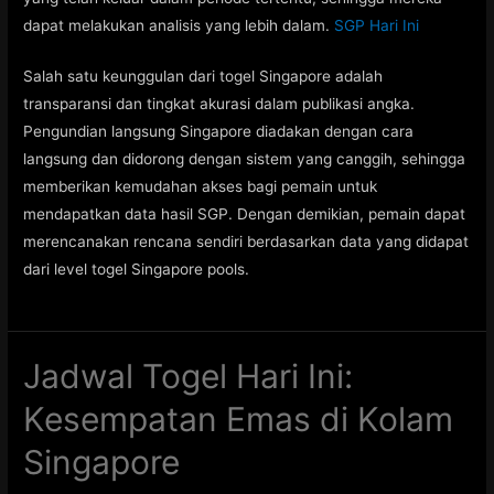
dapat melakukan analisis yang lebih dalam.
SGP Hari Ini
Salah satu keunggulan dari togel Singapore adalah
transparansi dan tingkat akurasi dalam publikasi angka.
Pengundian langsung Singapore diadakan dengan cara
langsung dan didorong dengan sistem yang canggih, sehingga
memberikan kemudahan akses bagi pemain untuk
mendapatkan data hasil SGP. Dengan demikian, pemain dapat
merencanakan rencana sendiri berdasarkan data yang didapat
dari level togel Singapore pools.
Jadwal Togel Hari Ini:
Kesempatan Emas di Kolam
Singapore