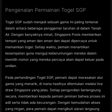
Pengenalan Permainan Togel SGP
Togel SGP sudah menjadi sebuah game ini paling terkenal
dalam antara beberapa penggemar taruhan di dalam Tanah
Air. Dengan banyaknya minat, Singapore Pools memberikan
tempat yang aman dan aman dan dapat dipercaya untuk
memainkan togel. Setiap waktu, pemain menantikan
kesempatan guna menguji keberuntungan mereka dalam
memilih nomor yang mereka percaya akan dapat keluar pada
undian.
Pada pertandingan Togel SGP, pemain dapat merasakan alur
game yang menarik, di mana hasilnya ditentukan melalui live
draw Singapore yang jelas. Setiap pengundian berlangsung
secara, memberikan kepada pemain jaminan bahwa proses ini
adil serta tidak ada kecurangan. Dengan kemudahan akses
yang ringan, para pemain dapat mengikuti siaran langsung