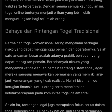
taruhan, karena mereka dapat percaya pada informasi yang
valid serta terpercaya. Dengan semua semua keunggulan ini,
togel online tentunya menjadi pilihan yang lebih lebih
menguntungkan bagi sejumlah orang.
Bahaya dan Rintangan Togel Tradisional
Permainan togel konvensional sering mengalami berbagai
risiko yang dapat mengganggu pemain dan operatornya. Salah
satu ancaman besar adalah adanya praktik penipuan yang
dapat merugikan pemain. Bersebanyak oknum yang
mengambil ketidaktahuan pemain tentang sistem togel, agar
mereka sanggup menawarkan permainan yang memiliki janji-
janji kemenangan yang tidak realistis. Hal ini bisa memicu
kerugian finansial untuk orang serta menciptakan
ketidakpercayaan pada komunitas togel dalam total.
Selain itu, tantangan legal juga merupakan fokus serius dalam
togel konvensional. Di banyak nation, judi seperti permainan