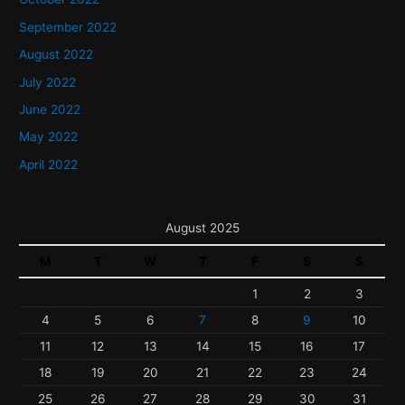
September 2022
August 2022
July 2022
June 2022
May 2022
April 2022
August 2025
M
T
W
T
F
S
S
1
2
3
4
5
6
7
8
9
10
11
12
13
14
15
16
17
18
19
20
21
22
23
24
25
26
27
28
29
30
31