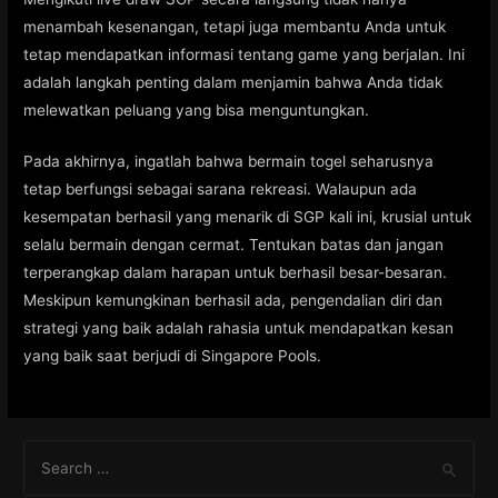
menambah kesenangan, tetapi juga membantu Anda untuk
tetap mendapatkan informasi tentang game yang berjalan. Ini
adalah langkah penting dalam menjamin bahwa Anda tidak
melewatkan peluang yang bisa menguntungkan.
Pada akhirnya, ingatlah bahwa bermain togel seharusnya
tetap berfungsi sebagai sarana rekreasi. Walaupun ada
kesempatan berhasil yang menarik di SGP kali ini, krusial untuk
selalu bermain dengan cermat. Tentukan batas dan jangan
terperangkap dalam harapan untuk berhasil besar-besaran.
Meskipun kemungkinan berhasil ada, pengendalian diri dan
strategi yang baik adalah rahasia untuk mendapatkan kesan
yang baik saat berjudi di Singapore Pools.
S
e