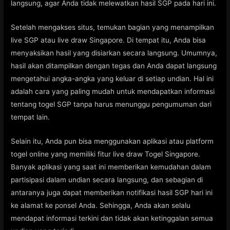
langsung, agar Anda tidak melewatkan hasil SGP pada hari ini.
Setelah mengakses situs, temukan bagian yang menampilkan
live SGP atau live draw Singapore. Di tempat itu, Anda bisa
menyaksikan hasil yang disiarkan secara langsung. Umumnya,
hasil akan ditampilkan dengan tegas dan Anda dapat langsung
mengetahui angka-angka yang keluar di setiap undian. Hal ini
adalah cara yang paling mudah untuk mendapatkan informasi
tentang togel SGP tanpa harus menunggu pengumuman dari
tempat lain.
Selain itu, Anda pun bisa menggunakan aplikasi atau platform
togel online yang memiliki fitur live draw Togel Singapore.
Banyak aplikasi yang saat ini memberikan kemudahan dalam
partisipasi dalam undian secara langsung, dan sebagian di
antaranya juga dapat memberikan notifikasi hasil SGP hari ini
ke alamat ke ponsel Anda. Sehingga, Anda akan selalu
mendapat informasi terkini dan tidak akan ketinggalan semua