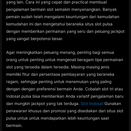
yang lain. Cara ini yang cepat dan practical membuat
pengalaman bermain slot semakin menyenangkan. Banyak
pemain sudah telah mengalami keuntungan dari kemudahan
kemudahan ini dan mengetahui beraneka situs slot pulsa
dengan memberikan permainan yang seru dan peluang jackpot
yang sangat berpotensi besar.
Agar meningkatkan peluang menang, penting bagi semua
orang untuk penting untuk mengenali beragam tipe permainan
slot yang tersedia dalam tersedia. Masing-masing jenis
memiliki fitur dan persentase pembayaran yang beraneka
ragam, sehingga penting untuk menemukan yang paling
dengan dengan preferensi bermain Anda. Cobalah slot tri atau
Indosat pulsa bisa memberikan Anda variatif pengalaman baru
dan mungkin jackpot yang tak terduga.
Slot Indosat
Gunakan
penawaran khusus dan promosi yang disediakan dari situs slot
pulsa untuk untuk mendapatkan lebih keuntungan saat
bermain.