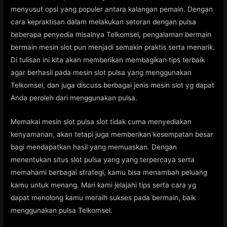
menyusut opsi yang populer antara kalangan pemain. Dengan
cara kepraktisan dalam melakukan setoran dengan pulsa
beberapa penyedia misalnya Telkomsel, pengalaman bermain
bermain mesin slot pun menjadi semakin praktis serta menarik.
Di tulisan ini kita akan memberikan membagikan tips terbaik
agar berhasil pada mesin slot pulsa yang menggunakan
Telkomsel, dan juga discuss berbagai jenis mesin slot yg dapat
Anda peroleh dari menggunakan pulsa.
Memakai mesin slot pulsa slot tidak cuma menyediakan
kenyamanan, akan tetapi juga memberikan kesempatan besar
bagi mendapatkan hasil yang memuaskan. Dengan
menentukan situs slot pulsa yang yang terpercaya serta
memahami berbagai strategi, kamu bisa menambah peluang
kamu untuk menang. Mari kami jelajahi tips serta cara yg
dapat menolong kamu meraih sukses pada bermain, baik
menggunakan pulsa Telkomsel.