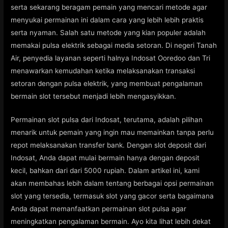
serta sekarang beragam pemain yang mencari metode agar
menyukai permainan ini dalam cara yang lebih lebih praktis
serta nyaman. Salah satu metode yang kian populer adalah
memakai pulsa elektrik sebagai media setoran. Di negeri Tanah
Air, penyedia layanan seperti halnya Indosat Ooredoo dan Tri
menawarkan kemudahan ketika melaksanakan transaksi
setoran dengan pulsa elektrik, yang membuat pengalaman
bermain slot tersebut menjadi lebih mengasyikkan.
Permainan slot pulsa dari Indosat, terutama, adalah pilihan
menarik untuk pemain yang ingin mau memainkan tanpa perlu
repot melaksanakan transfer bank. Dengan slot deposit dari
Indosat, Anda dapat mulai bermain hanya dengan deposit
kecil, bahkan dari dari 5000 rupiah. Dalam artikel ini, kami
akan membahas lebih dalam tentang berbagai opsi permainan
slot yang tersedia, termasuk slot yang gacor serta bagaimana
Anda dapat memanfaatkan permainan slot pulsa agar
meningkatkan pengalaman bermain. Ayo kita lihat lebih dekat