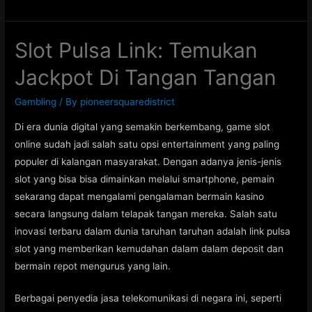
Slot Pulsa Link: Temukan
Jackpot Di Tangan Tangan
Gambling
/ By
pioneersquaredistrict
Di era dunia digital yang semakin berkembang, game slot
online sudah jadi salah satu opsi entertainment yang paling
populer di kalangan masyarakat. Dengan adanya jenis-jenis
slot yang bisa bisa dimainkan melalui smartphone, pemain
sekarang dapat mengalami pengalaman bermain kasino
secara langsung dalam telapak tangan mereka. Salah satu
inovasi terbaru dalam dunia taruhan taruhan adalah link pulsa
slot yang memberikan kemudahan dalam dalam deposit dan
bermain repot mengurus yang lain.
Berbagai penyedia jasa telekomunikasi di negara ini, seperti