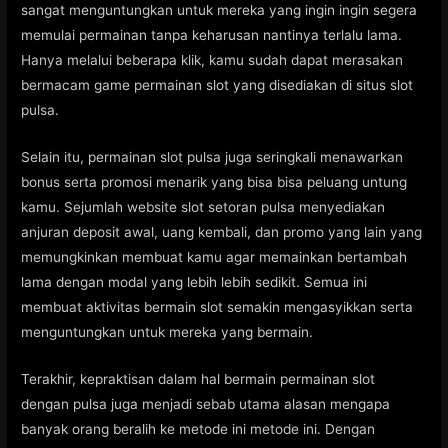
sangat menguntungkan untuk mereka yang ingin ingin segera
memulai permainan tanpa keharusan nantinya terlalu lama.
Hanya melalui beberapa klik, kamu sudah dapat merasakan
bermacam game permainan slot yang disediakan di situs slot
pulsa.
Selain itu, permainan slot pulsa juga seringkali menawarkan
bonus serta promosi menarik yang bisa bisa peluang untung
kamu. Sejumlah website slot setoran pulsa menyediakan
anjuran deposit awal, uang kembali, dan promo yang lain yang
memungkinkan membuat kamu agar memainkan bertambah
lama dengan modal yang lebih lebih sedikit. Semua ini
membuat aktivitas bermain slot semakin mengasyikkan serta
menguntungkan untuk mereka yang bermain.
Terakhir, kepraktisan dalam hal bermain permainan slot
dengan pulsa juga menjadi sebab utama alasan mengapa
banyak orang beralih ke metode ini metode ini. Dengan