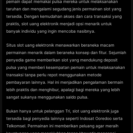
pemain dapat memakai pulsa mereka untuk melaksanakan
taruhan dan mengalami segudang jenis permainan slot yang
tersedia. Dengan kemudahan akses dan cara transaksi yang
praktis, slot uang elektronik menjadi opsi menarik untuk
banyak individu yang ingin mencoba nasibnya.
Situs slot uang elektronik menawarkan beraneka macam
permainan menarik dalam beraneka konsep dan fitur. Sejumlah
penyedia game memberikan slot yang mendukung deposit
pulsa yang memberi kesempatan pemain untuk melaksanakan
transaksi tanpa perlu repot menggunakan metode
pembayaran lainnya. Hal ini menjadikan pengalaman bermain
lebih praktis dan menghibur, apalagi bagi mereka yang lebih
sangat sukanya menggunakan saldo pulsa.
Bukan hanya untuk pelanggan Tri, slot uang elektronik juga
tersedia bagi penyedia lainnya seperti Indosat Ooredoo serta
Telkomsel. Permainan ini memberikan peluang agar meraih