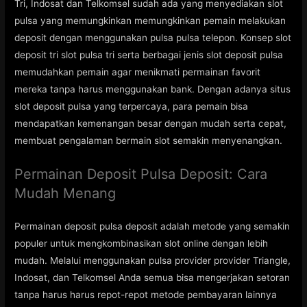
Tri, Indosat dan Telkomsel sudah ada yang menyediakan slot
pulsa yang memungkinkan memungkinkan pemain melakukan
deposit dengan menggunakan pulsa pulsa telepon. Konsep slot
deposit tri slot pulsa tri serta berbagai jenis slot deposit pulsa
memudahkan pemain agar menikmati permainan favorit
mereka tanpa harus menggunakan bank. Dengan adanya situs
slot deposit pulsa yang terpercaya, para pemain bisa
mendapatkan kemenangan besar dengan mudah serta cepat,
membuat pengalaman bermain slot semakin menyenangkan.
Permainan Deposit Pulsa Deposit: Cara
Mudah Menang
Permainan deposit pulsa deposit adalah metode yang semakin
populer untuk mengkombinasikan slot online dengan lebih
mudah. Melalui menggunakan pulsa provider provider Triangle,
Indosat, dan Telkomsel Anda semua bisa mengerjakan setoran
tanpa harus harus repot-repot metode pembayaran lainnya