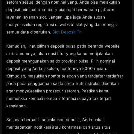
setoran sesuai dengan nominal yang. Anda bisa melakukan
deposit minimal lima ribu rupiah dari bermacam platform
layanan layanan slot. Jangan lupa juga Anda sudah
menyelesaikan registrasi di website slot yang dan mengisi
semua data diperlukan.
Slot Deposit Tri
Kemudian, lihat pilihan deposit pulsa pada beranda website
slot. Umumnya, akan opsi fitur yang kamu menjalankan
deposit menggunakan saldo provider pulsa. Pilih nominal
deposit yang Anda lakukan, contohnya 5000 rupiah.
Kemudian, masukkan nomor telepon yang terdaftar terdaftar
pada pada penggunaan saldo serta ikuti instruksi diberikan
agar menyelesaikan prosedur setoran. Pastikan kamu
memeriksa kembali semua informasi supaya tak terjadi
kesalahan.
Sesudah berhasil menjalankan deposit, Anda bakal
mendapatkan notifikasi atau konfirmasi dari situs situs