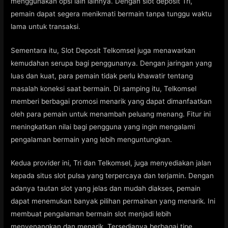
menggunakan opsi lain lainnya. Dengan slot deposit Tri,
pemain dapat segera menikmati bermain tanpa tunggu waktu
lama untuk transaksi.
Sementara itu, Slot Deposit Telkomsel juga menawarkan
kemudahan serupa bagi penggunanya. Dengan jaringan yang
luas dan kuat, para pemain tidak perlu khawatir tentang
masalah koneksi saat bermain. Di samping itu, Telkomsel
memberi berbagai promosi menarik yang dapat dimanfaatkan
oleh para pemain untuk menambah peluang menang. Fitur ini
meningkatkan nilai bagi pengguna yang ingin mengalami
pengalaman bermain yang lebih menguntungkan.
Kedua provider ini, Tri dan Telkomsel, juga menyediakan jalan
kepada situs slot pulsa yang terpercaya dan terjamin. Dengan
adanya tautan slot yang jelas dan mudah diakses, pemain
dapat menemukan banyak pilihan permainan yang menarik. Ini
membuat pengalaman bermain slot menjadi lebih
menyenangkan dan menarik. Tersedianya berbagai tipe