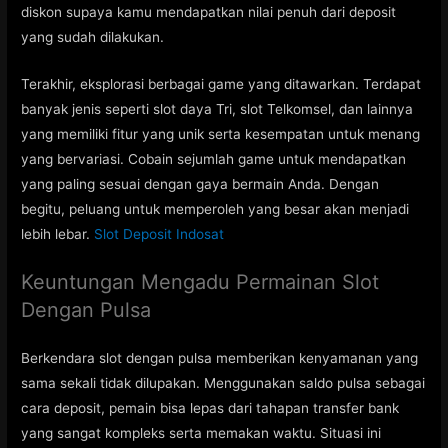
diskon supaya kamu mendapatkan nilai penuh dari deposit
yang sudah dilakukan.
Terakhir, eksplorasi berbagai game yang ditawarkan. Terdapat
banyak jenis seperti slot daya Tri, slot Telkomsel, dan lainnya
yang memiliki fitur yang unik serta kesempatan untuk menang
yang bervariasi. Cobain sejumlah game untuk mendapatkan
yang paling sesuai dengan gaya bermain Anda. Dengan
begitu, peluang untuk memperoleh yang besar akan menjadi
lebih lebar.
Slot Deposit Indosat
Keuntungan Mengadu Permainan Slot
Dengan Pulsa
Berkendara slot dengan pulsa memberikan kenyamanan yang
sama sekali tidak dilupakan. Menggunakan saldo pulsa sebagai
cara deposit, pemain bisa lepas dari tahapan transfer bank
yang sangat kompleks serta memakan waktu. Situasi ini