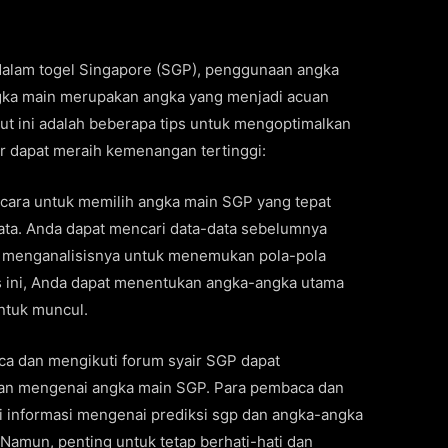
dalam togel Singapore (SGP), penggunaan angka
ngka main merupakan angka yang menjadi acuan
kut ini adalah beberapa tips untuk mengoptimalkan
 dapat meraih kemenangan tertinggi:
u cara untuk memilih angka main SGP yang tepat
ata. Anda dapat mencari data-data sebelumnya
n menganalisisnya untuk menemukan pola-pola
s ini, Anda dapat menentukan angka-angka utama
ntuk muncul.
a dan mengikuti forum syair SGP dapat
n mengenai angka main SGP. Para pembaca dan
gi informasi mengenai prediksi sgp dan angka-angka
Namun, penting untuk tetap berhati-hati dan