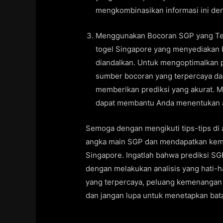
mengkombinasikan informasi ini deng
Menggunakan Bocoran SGP yang Terp
togel Singapore yang menyediakan 
diandalkan. Untuk mengoptimalkan 
sumber bocoran yang terpercaya dan
memberikan prediksi yang akurat. 
dapat membantu Anda menentukan a
Semoga dengan mengikuti tips-tips di
angka main SGP dan mendapatkan keme
Singapore. Ingatlah bahwa prediksi S
dengan melakukan analisis yang hati-
yang terpercaya, peluang kemenangan 
dan jangan lupa untuk menetapkan bat