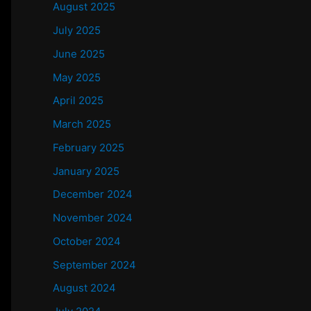
August 2025
July 2025
June 2025
May 2025
April 2025
March 2025
February 2025
January 2025
December 2024
November 2024
October 2024
September 2024
August 2024