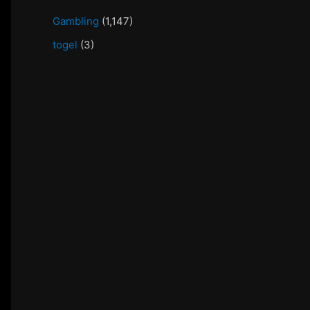
Gambling
(1,147)
togel
(3)