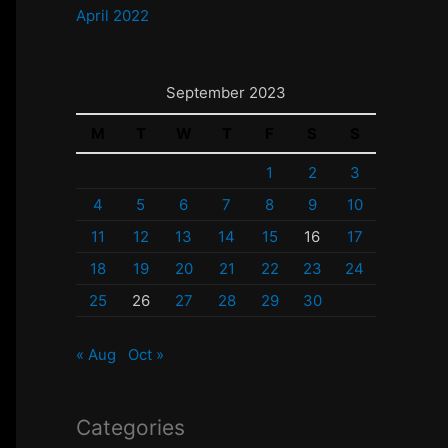
April 2022
September 2023
M
T
W
T
F
S
S
1
2
3
4
5
6
7
8
9
10
11
12
13
14
15
16
17
18
19
20
21
22
23
24
25
26
27
28
29
30
« Aug
Oct »
Categories