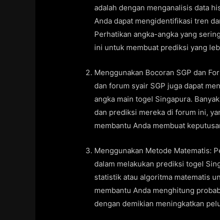
adalah dengan menganalisis data hi
Anda dapat mengidentifikasi tren d
Perhatikan angka-angka yang sering
ini untuk membuat prediksi yang leb
Menggunakan Bocoran SGP dan Foru
dan forum syair SGP juga dapat men
angka main togel Singapura. Banyak
dan prediksi mereka di forum ini, 
membantu Anda membuat keputusan 
Menggunakan Metode Matematis: P
dalam melakukan prediksi togel Si
statistik atau algoritma matematis u
membantu Anda menghitung probabil
dengan demikian meningkatkan pelu