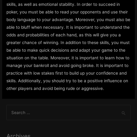
skills, as well as emotional stability. In order to succeed in
poker, you must be able to read your opponents and use their
body language to your advantage. Moreover, you must also be
able to bluff when necessary. It is important to understand the
odds and probabilities of each hand, as this will give you a
greater chance of winning. In addition to these skills, you must
be able to make quick decisions and adapt your game to the
situation on the table. Moreover, it is important to learn how to
manage your bankroll and avoid going broke. It is important to
practice with low stakes first to build up your confidence and
skills. Additionally, you should try to be a positive influence on
other players and avoid being rude or aggressive.
S
e
a
r
Archives