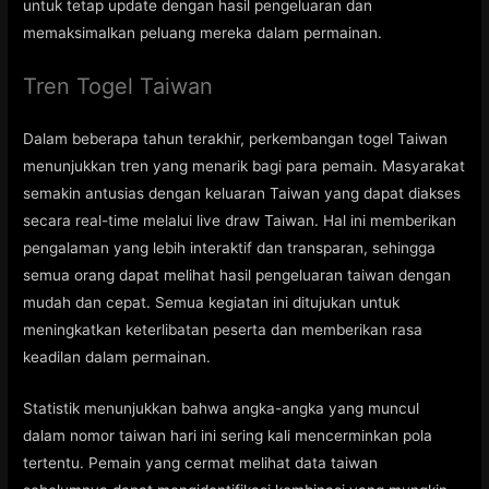
untuk tetap update dengan hasil pengeluaran dan
memaksimalkan peluang mereka dalam permainan.
Tren Togel Taiwan
Dalam beberapa tahun terakhir, perkembangan togel Taiwan
menunjukkan tren yang menarik bagi para pemain. Masyarakat
semakin antusias dengan keluaran Taiwan yang dapat diakses
secara real-time melalui live draw Taiwan. Hal ini memberikan
pengalaman yang lebih interaktif dan transparan, sehingga
semua orang dapat melihat hasil pengeluaran taiwan dengan
mudah dan cepat. Semua kegiatan ini ditujukan untuk
meningkatkan keterlibatan peserta dan memberikan rasa
keadilan dalam permainan.
Statistik menunjukkan bahwa angka-angka yang muncul
dalam nomor taiwan hari ini sering kali mencerminkan pola
tertentu. Pemain yang cermat melihat data taiwan