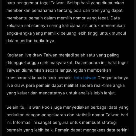
para penggemar togel Taiwan. Setiap hasil yang diumumkan
memberikan pemahaman tentang pola dan tren yang dapat
membantu pemain dalam memilih nomor yang tepat. Data
keluaran sebelumnya sering kali dianalisis untuk menemukan
angka-angka yang memiliki peluang lebih tinggi untuk muncul
dalam undian berikutnya.
Kegiatan live draw Taiwan menjadi salah satu yang paling
ditunggu-tunggu oleh masyarakat. Dalam acara ini, hasil togel
Taiwan diumumkan secara langsung dan memberikan
transparansi kepada para pemain.
toto taiwan
Dengan adanya
live draw, para pemain dapat melihat secara real-time angka
yang keluar dan mencatatnya untuk analisis lebih lanjut.
Selain itu, Taiwan Pools juga menyediakan berbagai data yang
berkaitan dengan pengeluaran dan statistik nomor Taiwan hari
ini. Informasi ini sangat berguna untuk membuat strategi
bermain yang lebih baik. Pemain dapat mengakses data terkini