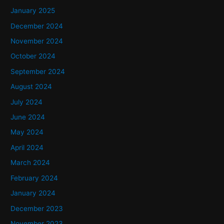
January 2025
December 2024
November 2024
October 2024
September 2024
August 2024
July 2024
June 2024
May 2024
April 2024
March 2024
February 2024
January 2024
December 2023
November 2023