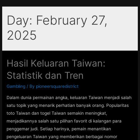
Skip
to
Day:
February 27,
content
2025
Hasil Keluaran Taiwan:
Statistik dan Tren
Gambling
/ By
pioneersquaredistrict
Dalam dunia permainan angka, keluaran Taiwan menjadi salah
satu topik yang menarik perhatian banyak orang. Popularitas
toto Taiwan dan togel Taiwan semakin meningkat,
menjadikannya salah satu pilihan favorit di kalangan para
penggemar judi. Setiap harinya, pemain menantikan
pengeluaran Taiwan yang memberikan berbagai nomor